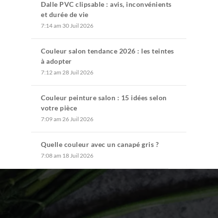
Dalle PVC clipsable : avis, inconvénients
et durée de vie
7:14 am
30 Juil 2026
Couleur salon tendance 2026 : les teintes
à adopter
7:12 am
28 Juil 2026
Couleur peinture salon : 15 idées selon
votre pièce
7:09 am
26 Juil 2026
Quelle couleur avec un canapé gris ?
7:08 am
18 Juil 2026