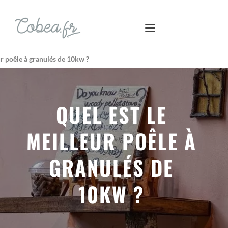
ur poêle à granulés de 10kw ?
QUEL EST LE
MEILLEUR POÊLE À
GRANULÉS DE
10KW ?