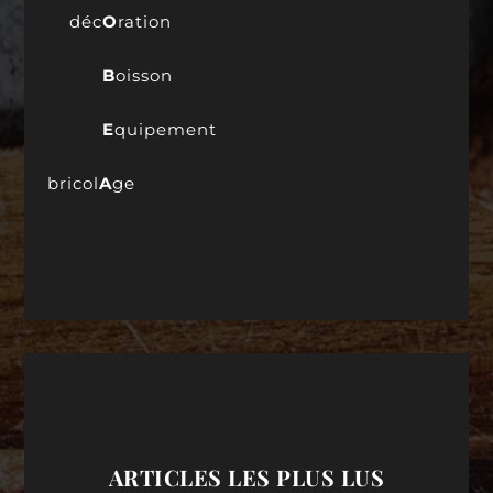
déc
O
ration
B
oisson
E
quipement
bricol
A
ge
ARTICLES LES PLUS LUS